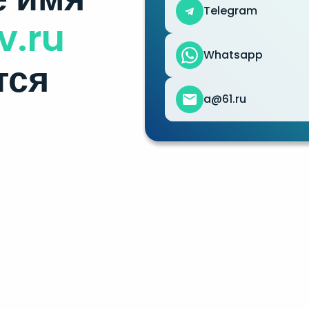
Telegram
v.ru
Whatsapp
тся
a@61.ru