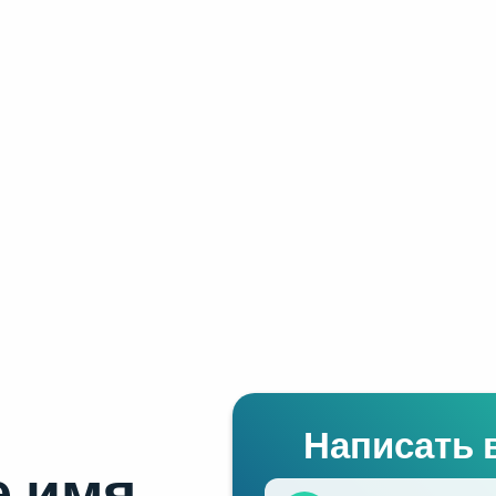
Написать 
 имя