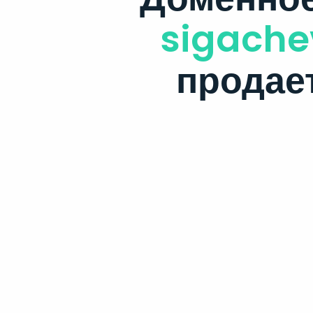
sigache
продае