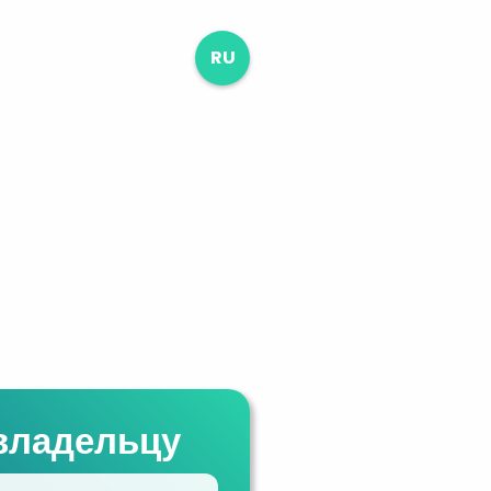
RU
владельцу